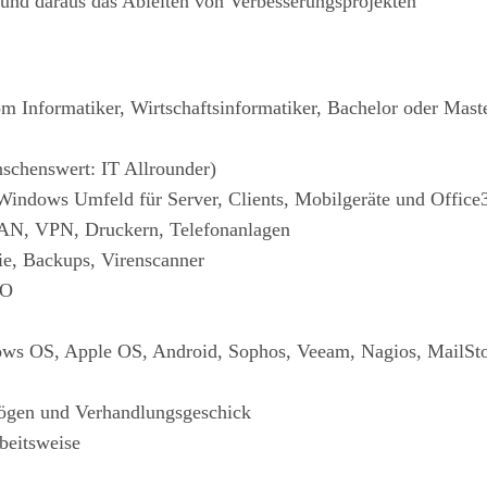
nd daraus das Ableiten von Verbesserungsprojekten
 Informatiker, Wirtschaftsinformatiker, Bachelor oder Master
schenswert: IT Allrounder)
indows Umfeld für Server, Clients, Mobilgeräte und Office
AN, VPN, Druckern, Telefonanlagen
e, Backups, Virenscanner
PO
dows OS, Apple OS, Android, Sophos, Veeam, Nagios, MailSt
ögen und Verhandlungsgeschick
beitsweise